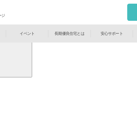
ージ
検索
イベント
長期優良住宅とは
安心サポート