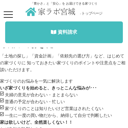
カテゴリー:
スライダー
「豊かさ」と「安心」を お届けできる家づくり
投稿日:
2018年12月21日
家ラボ宮城
toggle
トップページ
スライダー③
navigation
投稿日:
2018年12月21日
2021年6月2日
ワクワク家づくりCaféに参加しよう！
資料請求
一戸建て（一軒家）の家を建てるな
ら知っておきたい！
「土地の探し」「資金計画」「依頼先の選び方」など、はじめて
の家づくりに 知っておきたい家づくりのポイントや注意点をご相
談いただけます。
家づくりのお悩みを一気に解決します
いざ家づくりを始めると、きっとこんな悩みが･･･
夫婦の意見が合わない・まとまらない
普通の予定が合わない・忙しい
家づくりのことは知りたいけど営業はされたくない
一生に一度の買い物だから、納得して自分で判断したい
家は欲しいけど、全然楽しくない！！